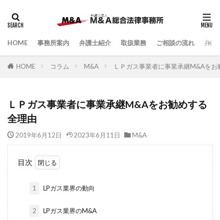
HOME
事務所案内
弁護士紹介
取扱業務
ご相談の流れ
弁護
HOME
コラム
M&A
ＬＰガス事業者に事業承継M&Aをお
ＬＰガス事業者に事業承継M&Aをお勧めする
全理由
2019年6月12日
2023年6月11日
M&A
目次
1
LPガス業界の動向
2
LPガス業界のM&A