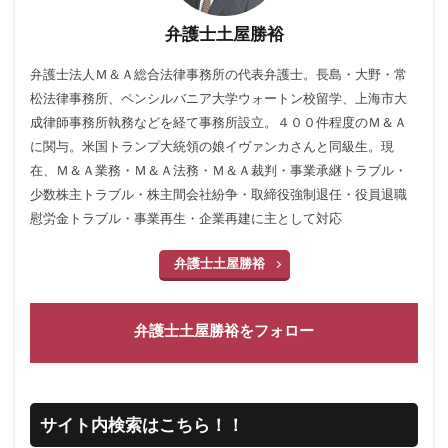
弁護士土屋勝裕
弁護士法人Ｍ＆Ａ総合法律事務所の代表弁護士。長島・大野・常
松法律事務所、ペンシルバニア大学ウォートン校留学、上海市大
成律師事務所執務などを経て事務所設立。４００件程度のＭ＆Ａ
に関与。米国トランプ大統領の娘イヴァンカさんと同級生。現
在、Ｍ＆Ａ業務・Ｍ＆Ａ法務・Ｍ＆Ａ裁判・事業承継トラブル・
少数株主トラブル・株主間会社紛争・取締役強制退任・役員退職
慰労金トラブル・事業再生・企業再建に主として対応
弁護士土屋勝裕
弁護士土屋勝裕をフォロー
サイト内検索はこちら！！