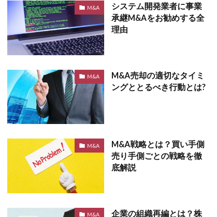
システム開発業者に事業
M&A
承継M&Aをお勧めする全
理由
M&A売却の適切なタイミ
M&A
ングととるべき行動とは?
M&A戦略とは？買い手側
M&A
売り手側ごとの戦略を徹
底解説
企業の組織再編とは？株
M&A