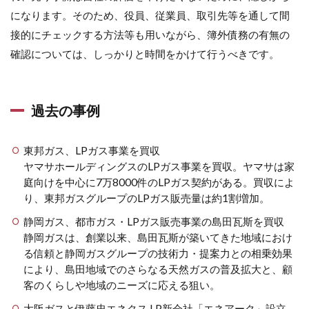
になります。そのため、役員、従業員、取引先等を通して間
接的にチェックする方法等も用いながら、簿外債務の有無の
確認については、しっかりと時間をかけて行うべきです。
過去の事例
東邦ガス、LPガス事業を買収
ヤマサホールディングスのLPガス事業を買収。ヤマサは家
庭向けを中心に7万8000件のLPガス契約がある。買収によ
り、東邦ガスグループのLPガス販売量は約1割増加。
静岡ガス、都市ガス・LPガス販売事業の島田瓦斯を買収
静岡ガスは、創業以来、島田瓦斯が築いてきた地域におけ
る信頼と静岡ガスグループの技術力・提案力との相乗効果
により、島田地域でのさらなる天然ガスの普及拡大と、顧
客のくらしや地域のニーズに応える狙い。
大阪ガスと伊藤忠エネクス LP新会社「エネアーク」設立