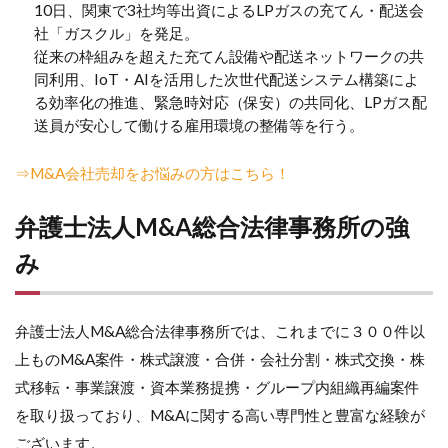
10日、関東で3社均等出資によるLPガスの充てん・配送会
社「ガスクル」を発足。
従来の枠組みを超えた充てん設備や配送ネットワークの共
同利用、IoT・AIを活用した次世代配送システム構築によ
る効率化の推進、緊急時対応（保安）の共同化、LPガス配
送員が安心して働ける雇用環境の整備等を行う。
⇒M&A会社売却をお悩みの方はこちら！
弁護士法人M&A総合法律事務所の強
み
弁護士法人M&A総合法律事務所では、これまでに３００件以
上ものM&A案件・株式譲渡・合併・会社分割・株式交換・株
式移転・事業譲渡・資本業務提携・グループ内組織再編案件
を取り扱っており、M&Aに関する高い専門性と豊富な経験が
ございます。