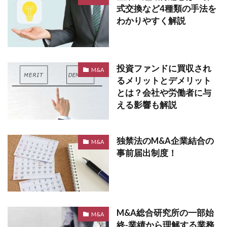
式交換など4種類の手法を
わかりやすく解説
投資ファンドに買収され
M&A
るメリットとデメリット
とは？会社や労働者に与
える影響も解説
独禁法のM&A企業結合の
M&A
事前届出制度！
M&A総合研究所の一部始
M&A
終-業績から理解する業務