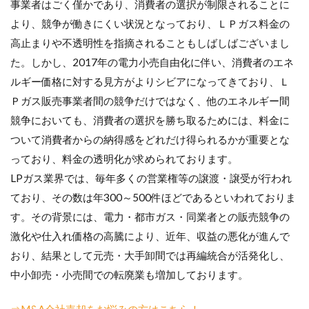
事業者はごく僅かであり、消費者の選択が制限されることに
より、競争が働きにくい状況となっており、ＬＰガス料金の
高止まりや不透明性を指摘されることもしばしばございまし
た。しかし、2017年の電力小売自由化に伴い、消費者のエネ
ルギー価格に対する見方がよりシビアになってきており、Ｌ
Ｐガス販売事業者間の競争だけではなく、他のエネルギー間
競争においても、消費者の選択を勝ち取るためには、料金に
ついて消費者からの納得感をどれだけ得られるかが重要とな
っており、料金の透明化が求められております。
LPガス業界では、毎年多くの営業権等の譲渡・譲受が行われ
ており、その数は年300～500件ほどであるといわれておりま
す。その背景には、電力・都市ガス・同業者との販売競争の
激化や仕入れ価格の高騰により、近年、収益の悪化が進んで
おり、結果として元売・大手卸間では再編統合が活発化し、
中小卸売・小売間での転廃業も増加しております。
⇒M&A会社売却をお悩みの方はこちら！