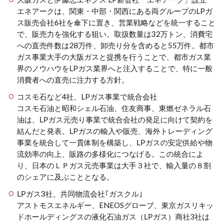
エネアークは、関東・中部・関西にある両グループのLPガ
ス販売会社6社を傘下に置き、営業戦略などを統一すること
で、販売力を強化する狙い。取扱数量は32万トン、消費宅
への直売件数は28万件、卸売り分を含めると55万件。都市
ガス事業大手の大阪ガスと提携を行うことで、都市ガス業
界のノウハウをLPガス業界へと注入することで、特に一般
消費者への直売に注力する方針。
コスモ石など4社、LPガス事業で統合会社
コスモ石油と昭和シェル石油、住友商事、東燃ゼネラル石
油は、LPガス元売り事業で統合会社の発足に向けて契約を
結んだと発表。LPガスの輸入や販売、海外トレーディング
事業を統合して一貫体制を構築し、LPガスの安定供給や物
流効率の向上、販路の多様化につなげる。この統合によ
り、日本のＬＰガス元売事業は大手３社で、輸入量の８割
のシェアに及ぶこととなる。
LPガス3社、共同物流会社｢ガスクル｣
アストモスエネルギー、ENEOSグローブ、東京ガスリキッ
ドホールディングスの液化石油ガス（LPガス）商社3社は