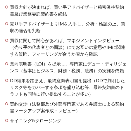
買収方針が決まれば、買い手アドバイザーと秘密保持契約
書及び業務委託契約書を締結
売り手アドバイザーよりIMを入手し、分析・検証の上、買
収の適否を判断
買収に関して関心があれば、マネジメントインタビュー
（売り手の代表者との面談）にてお互いの意思やIMに関連
する質問、フィーリングが合うか否かを確認
意向表明書（LOI）を提示し、専門家にデュー・ディリジェ
ンス（基本はビジネス、財務・税務、法務）の実施を依頼
DD結果を踏まえ、最終意向表明書を提出（DDで判明した
リスク等をカバーする条項を盛り込む等、最終契約書のド
ラフトも同時に行い提出することが多い）
契約交渉（法務部及び外部専門家である弁護士による契約
書マークアップ案作成・レビュー）
サイニング&クロージング