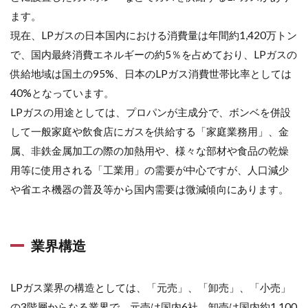
ます。
現在、LPガスの日本国内における消費量は年間約1,420万トン
で、国内最終消費エネルギーの約5％を占めており、LPガスの
供給地域は国土の95%、日本のLPガス消費世帯比率としては
40%となっています。
LPガスの用途としては、プロパンが主成分で、ボンベを併設
して一般家庭や飲食店にガスを供給する「家庭業務用」、金
属、非鉄金属加工の際の加熱用や、様々な部材や食品の乾燥
用等に使用される「工業用」の需要が中心ですが、人口減少
や省エネ機器の普及等から国内需要は微減傾向にあります。
業界構造
LPガス業界の構造としては、「元売」、「卸売」、「小売」
の3階層からなる業界で、元売は国内6社、卸売は国内約1,100