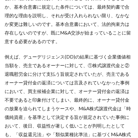
か、基本合意書に規定した条件については、最終契約書で合
理的な理由を説明し、それが受け入れられない限り、なかな
か変更は難しいのです。基本合意書において、法的拘束力は
存在しないのですが、既にM&A交渉が始まっていることに留
意する必要があるのです。
例えば、デューデリジェンス(DD)の結果に基づく企業価値相
当額を、売主であるオーナーに対して、①株式譲渡代金と②
退職慰労金に分けて支払う旨規定されていたが、売主である
オーナー貸付金の返済については言及されていなかった事例
において、買主候補企業に対して、オーナー貸付金の返済は
不要であると印象付けてしまい、最終的に、オーナー貸付金
の放棄を迫られてしまうケースや、M&A株式譲渡代金は「時
価純資産」を基準として決定する旨が規定されていた事例に
おいて、後日、収益性が著しく低いことが判明したとして
も、「収益還元法」や「類似業種比準法」に基づくM&A株式