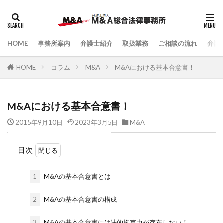
HOME
事務所案内
弁護士紹介
取扱業務
ご相談の流れ
弁護
HOME
コラム
M&A
M&Aにおける基本合意書！
M&Aにおける基本合意書！
2015年9月10日
2023年3月5日
M&A
目次
1
M&Aの基本合意書とは
2
M&Aの基本合意書の構成
3
M&Aの基本合意書には法的拘束力が存在しない！