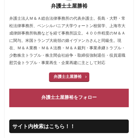
弁護士土屋勝裕
弁護士法人Ｍ＆Ａ総合法律事務所の代表弁護士。長島・大野・常
松法律事務所、ペンシルバニア大学ウォートン校留学、上海市大
成律師事務所執務などを経て事務所設立。４００件程度のＭ＆Ａ
に関与。米国トランプ大統領の娘イヴァンカさんと同級生。現
在、Ｍ＆Ａ業務・Ｍ＆Ａ法務・Ｍ＆Ａ裁判・事業承継トラブル・
少数株主トラブル・株主間会社紛争・取締役強制退任・役員退職
慰労金トラブル・事業再生・企業再建に主として対応
弁護士土屋勝裕
弁護士土屋勝裕をフォロー
サイト内検索はこちら！！