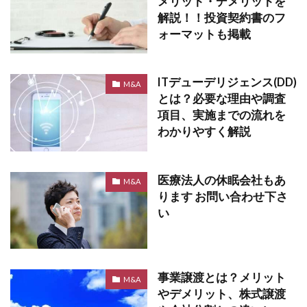
メリット・デメリットを
解説！！投資契約書のフ
ォーマットも掲載
ITデューデリジェンス(DD)
M&A
とは？必要な理由や調査
項目、実施までの流れを
わかりやすく解説
医療法人の休眠会社もあ
M&A
ります お問い合わせ下さ
い
事業譲渡とは？メリット
M&A
やデメリット、株式譲渡