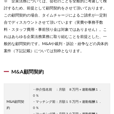
※ 企業法務については、会社のことを全般的に考慮して検
討するため、前提として顧問契約をさせて頂いております。
この顧問契約の場合、タイムチャージによるご請求が一定割
合でディスカウントさせて頂いています（実費や事務手数
料・スタッフ費用・事前預り金は対象ではありません）。こ
れはあらゆる企業法務業務に取り組むことを前提とした、一
般的な顧問契約です。M&Aや裁判・訴訟・紛争などの具体的
案件（下記記載）については別枠となります。
M&A顧問契約
・仲介指名前 ：月額 ８万円＋連動報酬１．
０％
M&A顧問契
・マッチング前：月額１５万円＋連動報酬１．
約
０％
・マッチング後：月額３０万円＋連動報酬１．