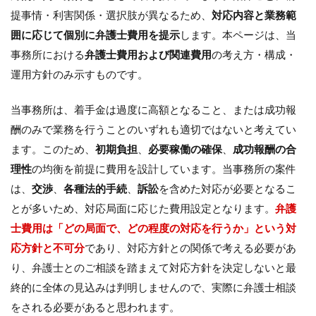
提事情・利害関係・選択肢が異なるため、
対応内容と業務範
囲に応じて個別に弁護士費用を提示
します。本ページは、当
事務所における
弁護士費用および関連費用
の考え方・構成・
運用方針のみ示すものです。
当事務所は、着手金は過度に高額となること、または成功報
酬のみで業務を行うことのいずれも適切ではないと考えてい
ます。このため、
初期負担
、
必要稼働の確保
、
成功報酬の合
理性
の均衡を前提に費用を設計しています。当事務所の案件
は、
交渉
、
各種法的手続
、
訴訟
を含めた対応が必要となるこ
とが多いため、対応局面に応じた費用設定となります。
弁護
士費用は「どの局面で、どの程度の対応を行うか」という対
応方針と不可分
であり、対応方針との関係で考える必要があ
り、弁護士とのご相談を踏まえて対応方針を決定しないと最
終的に全体の見込みは判明しませんので、実際に弁護士相談
をされる必要があると思われます。