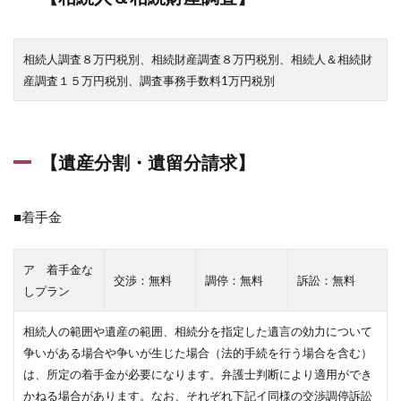
相続人調査８万円税別、相続財産調査８万円税別、相続人＆相続財
産調査１５万円税別、調査事務手数料1万円税別
【遺産分割・遺留分請求】
■着手金
ア 着手金な
交渉：無料
調停：無料
訴訟：無料
しプラン
相続人の範囲や遺産の範囲、相続分を指定した遺言の効力について
争いがある場合や争いが生じた場合（法的手続を行う場合を含む）
は、所定の着手金が必要になります。弁護士判断により適用ができ
かねる場合があります。なお、それぞれ下記イ同様の交渉調停訴訟