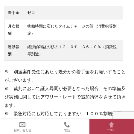
着手金
ゼロ
月次報
稼働時間に応じたタイムチャージの額（消費税等別
酬
途）
連動報
経済的利益の額の１２．０％－３６．０％（消費税
酬
等別途）
※ 別途案件受任にあたり幾分かの着手金をお願いすること
がございます。
※ 裁判において証人尋問が必要となった場合、その準備及
び実施に関してはアワリー・レートで追加請求をさせて頂き
ます。
※ 緊急対応にも対応しておりますが、１００％割増費用と
させていただきます。
※ 土日祝日などの作業は、別途、アワリー・レートの３
お問い合わせ
電話
TOPへ