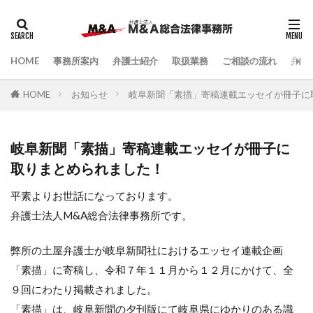
HOME
事務所案内
弁護士紹介
取扱業務
ご相談の流れ
弁護
HOME
お知らせ
岐阜新聞「素描」寄稿連載エッセイが冊子に
岐阜新聞「素描」寄稿連載エッセイが冊子に
取りまとめられました！
平素よりお世話になっております。
弁護士法人M&A総合法律事務所です。
弊所の土屋弁護士が岐阜新聞社におけるエッセイ連載企画
「素描」に寄稿し、令和７年１１月から１２月にかけて、全
９回にわたり掲載されました。
「素描」は、岐阜新聞の夕刊版にて岐阜県にゆかりのある識