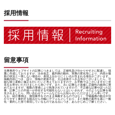
採用情報
留意事項
当事務所ウェブサイトの記事につきましては、正確性及び分かりやすさに配慮し、慎
重に作成しておりますが、法令改正、裁判例の動向、実務の変化等により、内容が最
新の状況と一致しない場合や、表現上分かりにくい点が含まれる場合がございます。
掲載内容につき、誤り、情報の更新不足、又は改善すべき点等がございましたら、可
能な限り柔軟に修正を行いたいと考えておりますので、お手数ではございますがご意
見をお寄せいただけましたら幸いです。また、古い記事など改修し正確性の維持に努
めておりますが、複数の筆者により執筆されていますので、不正確な記事や誤った記
事、記事ごとの不統一が存在する可能性もないとはいいきれず、そのような記事を発
見されましたら、問い合わせフォームなどからお知らせいただけましたら幸いです。
なお、紹介事例は、個別案件をそのまま掲載するものではなく、守秘義務の観点や分
かりやすく要約する観点から大幅にデフォルメしており、また複数の案件を基に一般
化・要約した形で表現しているものである点につき、あらかじめご了解ください。