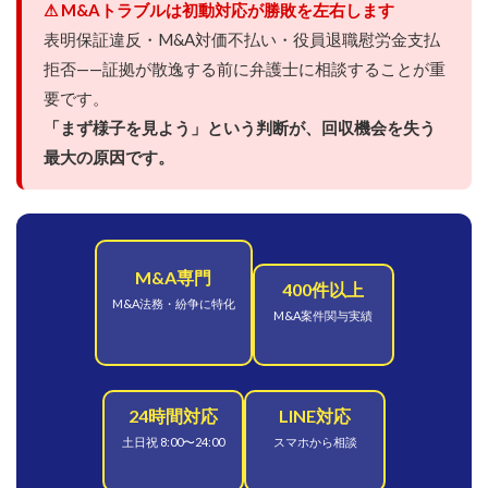
⚠ M&Aトラブルは初動対応が勝敗を左右します
表明保証違反・M&A対価不払い・役員退職慰労金支払
拒否——証拠が散逸する前に弁護士に相談することが重
要です。
「まず様子を見よう」という判断が、回収機会を失う
最大の原因です。
M&A専門
400件以上
M&A法務・紛争に特化
M&A案件関与実績
24時間対応
LINE対応
土日祝 8:00〜24:00
スマホから相談