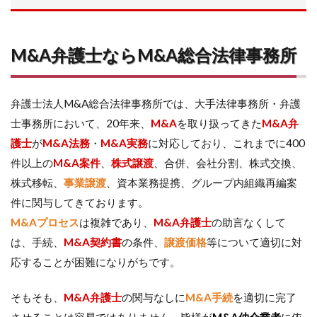
M&A弁護士ならM&A総合法律事務所
弁護士法人M&A総合法律事務所では、大手法律事務所・弁護
士事務所において、20年来、
M&A
を取り扱ってきた
M&A弁
護士
が
M&A法務
・
M&A実務
に対応しており、これまでに400
件以上の
M&A案件
、
株式譲渡
、合併、会社分割、株式交換、
株式移転、
事業譲渡
、資本業務提携、グループ内組織再編案
件に関与してきております。
M&Aプロセス
は複雑であり、
M&A弁護士
の助言なくして
は、手続、
M&A契約書
の条件、
譲渡価格
等について適切に対
応することが困難になりがちです。
そもそも、
M&A弁護士
の関与なしに
M&A手続
を適切に完了
させることは容易ではありません。皆様が
M&A仲介業者
に依