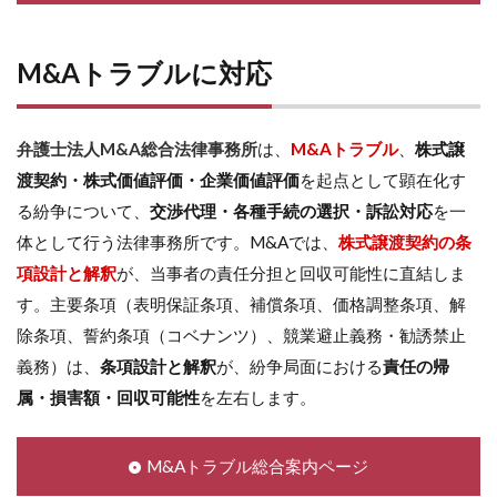
M&Aトラブルに対応
弁護士法人M&A総合法律事務所
は、
M&Aトラブル
、
株式譲
渡契約・株式価値評価・企業価値評価
を起点として顕在化す
る紛争について、
交渉代理・各種手続の選択・訴訟対応
を一
体として行う法律事務所です。M&Aでは、
株式譲渡契約の条
項設計と解釈
が、当事者の責任分担と回収可能性に直結しま
す。主要条項（表明保証条項、補償条項、価格調整条項、解
除条項、誓約条項（コベナンツ）、競業避止義務・勧誘禁止
義務）は、
条項設計と解釈
が、紛争局面における
責任の帰
属・損害額・回収可能性
を左右します。
M&Aトラブル総合案内ページ