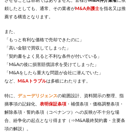
頼したとしても、通常、その業者が
M&A弁護士
を指名又は推
薦する構造となります。
また、
「もっと有利な価格で売却できたのに」
「高い金額で買収してしまった」
「契約書をよく見ると不利な条件が付いている」
「M&Aの後に損害賠償請求を受けてしまった」
「M&Aをしたら重大な問題が会社に潜んでいた」
など、
M&Aトラブル
は多岐にわたります。
特に、
デューデリジェンス
の範囲設計、資料開示の整理、指
摘事項の記録化、
表明保証条項
・補償条項・価格調整条項・
解除条項・誓約条項（コベナンツ）への反映が不十分な場
合、紛争化の起点となり得ます（⇒M&A最終契約書・主要条
項の解説）。