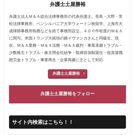
弁護士土屋勝裕
弁護士法人Ｍ＆Ａ総合法律事務所の代表弁護士。長島・大野・常
松法律事務所、ペンシルバニア大学ウォートン校留学、上海市大
成律師事務所執務などを経て事務所設立。４００件程度のＭ＆Ａ
に関与。米国トランプ大統領の娘イヴァンカさんと同級生。現
在、Ｍ＆Ａ業務・Ｍ＆Ａ法務・Ｍ＆Ａ裁判・事業承継トラブル・
少数株主トラブル・株主間会社紛争・取締役強制退任・役員退職
慰労金トラブル・事業再生・企業再建に主として対応
弁護士土屋勝裕
弁護士土屋勝裕をフォロー
サイト内検索はこちら！！