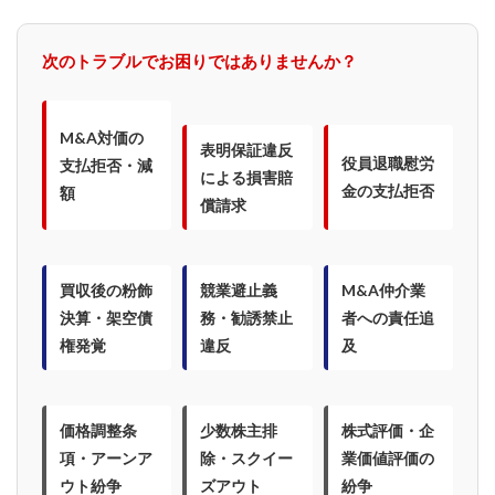
次のトラブルでお困りではありませんか？
M&A対価の
表明保証違反
役員退職慰労
支払拒否・減
による損害賠
金の支払拒否
額
償請求
買収後の粉飾
競業避止義
M&A仲介業
決算・架空債
務・勧誘禁止
者への責任追
権発覚
違反
及
価格調整条
少数株主排
株式評価・企
項・アーンア
除・スクイー
業価値評価の
ウト紛争
ズアウト
紛争