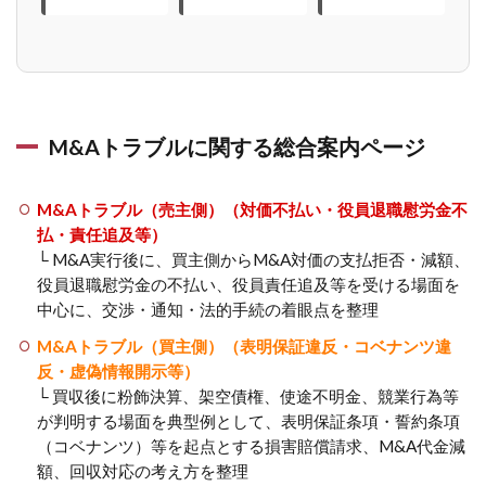
M&Aトラブルに関する総合案内ページ
M&Aトラブル（売主側）（対価不払い・役員退職慰労金不
払・責任追及等）
└ M&A実行後に、買主側からM&A対価の支払拒否・減額、
役員退職慰労金の不払い、役員責任追及等を受ける場面を
中心に、交渉・通知・法的手続の着眼点を整理
M&Aトラブル（買主側）（表明保証違反・コベナンツ違
反・虚偽情報開示等）
└ 買収後に粉飾決算、架空債権、使途不明金、競業行為等
が判明する場面を典型例として、表明保証条項・誓約条項
（コベナンツ）等を起点とする損害賠償請求、M&A代金減
額、回収対応の考え方を整理