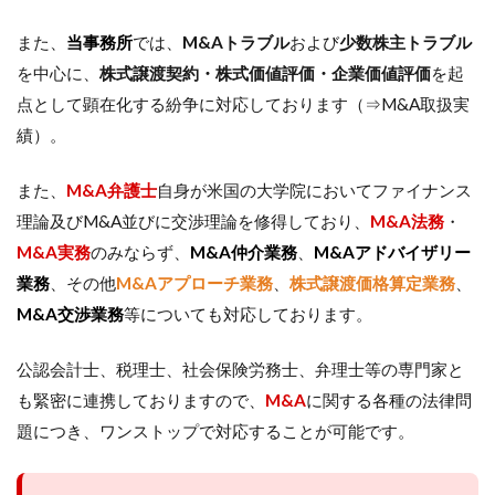
また、
当事務所
では、
M&Aトラブル
および
少数株主トラブル
を中心に、
株式譲渡契約・株式価値評価・企業価値評価
を起
点として顕在化する紛争に対応しております（⇒M&A取扱実
績）。
また、
M&A弁護士
自身が米国の大学院においてファイナンス
理論及びM&A並びに交渉理論を修得しており、
M&A法務
・
M&A実務
のみならず、
M&A仲介業務
、
M&Aアドバイザリー
業務
、その他
M&Aアプローチ業務
、
株式譲渡価格算定業務
、
M&A交渉業務
等についても対応しております。
公認会計士、税理士、社会保険労務士、弁理士等の専門家と
も緊密に連携しておりますので、
M&A
に関する各種の法律問
題につき、ワンストップで対応することが可能です。