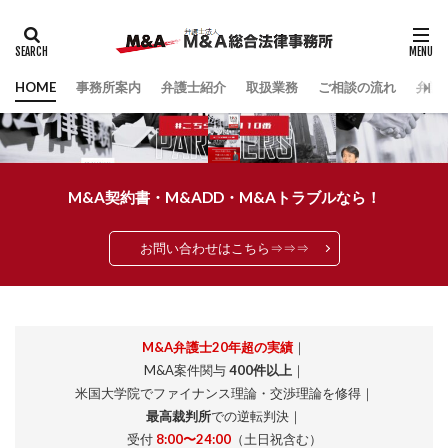
HOME
事務所案内
弁護士紹介
取扱業務
ご相談の流れ
弁護
M&A契約書・M&ADD・M&Aトラブルなら！
お問い合わせはこちら⇒⇒⇒
｜
M&A弁護士20年超の実績
｜
M&A案件関与
400件以上
｜
米国大学院でファイナンス理論・交渉理論を修得｜
最高裁判所
での逆転判決｜
受付
8:00〜24:00
（土日祝含む）