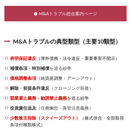
M&Aトラブル総合案内ページ
M&Aトラブルの典型類型（主要10類型）
表明保証違反
（簿外債務・法令違反・重要事実不開示）
補償条項・特別補償
を巡る紛争
価格調整条項
（純資産調整・アーンアウト）
解除・前提条件違反
（クロージング前後）
競業避止義務・勧誘禁止義務
を巡る紛争
役員責任追及
（任務懈怠・善管注意義務）
少数株主排除（スクイーズアウト）
（株式併合・全部取得
条項付種類株式）