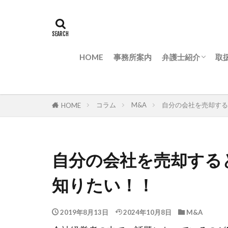
HOME
事務所案内
弁護士紹介
取
弁護士紹介
代表インタビュー
取
M
M
M
非
M
コラム
M&A
自分の会社を売却する
HOME
内
案
解
自分の会社を売却する
知りたい！！
2019年8月13日
2024年10月8日
M&A