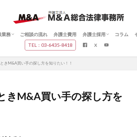
扱業務
ご相談の流れ
弁護士費用
弁護士採用
コラム
TEL：03-6435-8418
扱業務一覧
&A契約書に関する総合案内
&Aデューデリジェンスに関する総合案
&Aトラブルに関する総合案内
上場株式・少数株主問題に関する総合
&A・少数株主・裁判実務に関する動画
スタッフ採用
代表インタビュー
ときM&A買い手の探し方を知りたい！！
内
説
ときM&A買い手の探し方を