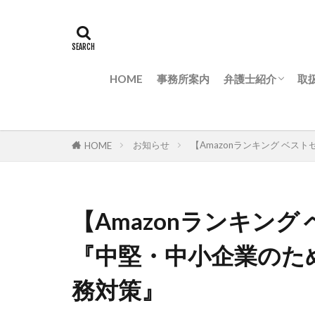
HOME
事務所案内
弁護士紹介
取
弁護士紹介
代表インタビュー
取
M
M
M
非
M
お知らせ
【Amazonランキング ベ
HOME
内
案
解
【Amazonランキング
『中堅・中小企業のた
務対策』