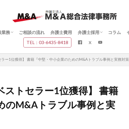
扱業務
ご相談の流れ
弁護士費用
弁護士採用
コラム
TEL：03-6435-8418
扱業務一覧
&A契約書に関する総合案内
&Aデューデリジェンスに関する総合案
&Aトラブルに関する総合案内
上場株式・少数株主問題に関する総合
&A・少数株主・裁判実務に関する動画
スタッフ採用
代表インタビュー
ストセラー1位獲得】 書籍『中堅・中小企業のためのM&Aトラブル事例と実務対
内
説
 ベストセラー1位獲得】 書籍
めのM&Aトラブル事例と実