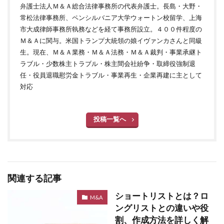
弁護士法人Ｍ＆Ａ総合法律事務所の代表弁護士。長島・大野・
常松法律事務所、ペンシルバニア大学ウォートン校留学、上海
市大成律師事務所執務などを経て事務所設立。４００件程度の
Ｍ＆Ａに関与。米国トランプ大統領の娘イヴァンカさんと同級
生。現在、Ｍ＆Ａ業務・Ｍ＆Ａ法務・Ｍ＆Ａ裁判・事業承継ト
ラブル・少数株主トラブル・株主間会社紛争・取締役強制退
任・役員退職慰労金トラブル・事業再生・企業再建に主として
対応
投稿一覧へ
関連する記事
ショートリストとは？ロ
M&A
ングリストとの違いや役
割、作成方法を詳しく解