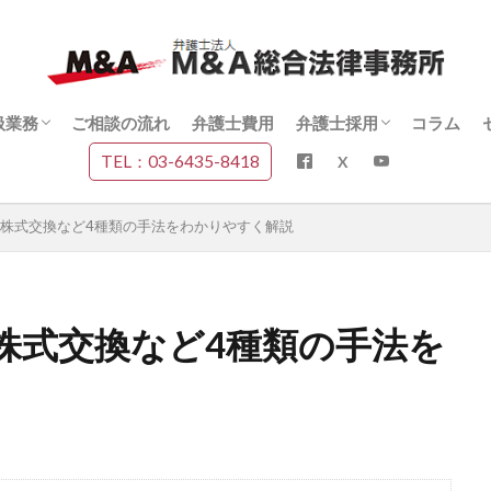
扱業務
ご相談の流れ
弁護士費用
弁護士採用
コラム
TEL：03-6435-8418
扱業務一覧
&A契約書に関する総合案内
&Aデューデリジェンスに関する総合案
&Aトラブルに関する総合案内
上場株式・少数株主問題に関する総合
&A・少数株主・裁判実務に関する動画
スタッフ採用
代表インタビュー
株式交換など4種類の手法をわかりやすく解説
内
説
株式交換など4種類の手法を