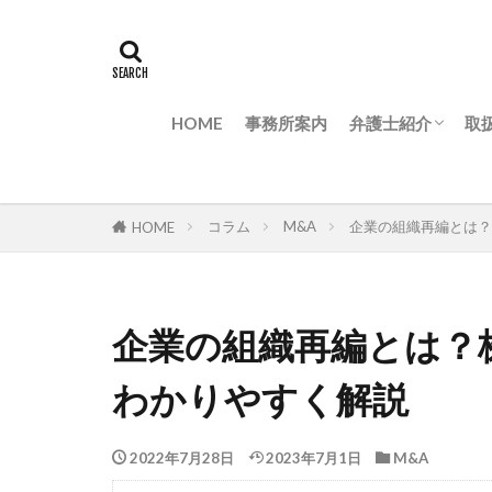
HOME
事務所案内
弁護士紹介
取
弁護士紹介
代表インタビュー
取
M
M
M
非
M
コラム
M&A
企業の組織再編とは？
HOME
内
案
解
企業の組織再編とは？
わかりやすく解説
2022年7月28日
2023年7月1日
M&A